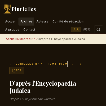
Plurielles
Accueil
Archive
Auteurs
Comité de rédaction
🇺🇸
🇫🇷
À propos
Contact
Accueil
›
Numéros
›
N° 7
›
D'après l'Encyclopaedia Judaica
←
→
← PLURIELLES N° 7 — 1998-1999
PDF
D'après l'Encyclopaedia
Judaica
D'après l'
Encyclopaedia Judaica
.