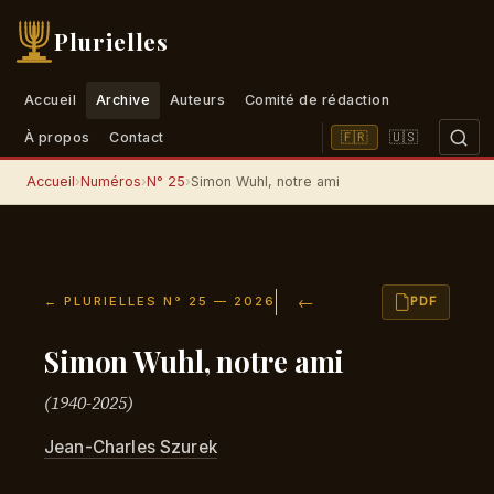
Plurielles
Accueil
Archive
Auteurs
Comité de rédaction
🇺🇸
🇫🇷
À propos
Contact
Accueil
›
Numéros
›
N° 25
›
Simon Wuhl, notre ami
←
← PLURIELLES N° 25 — 2026
PDF
Simon Wuhl, notre ami
(1940-2025)
Jean-Charles Szurek