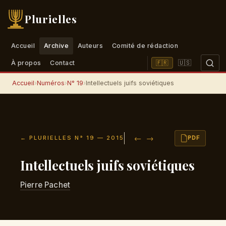
Plurielles
Accueil
Archive
Auteurs
Comité de rédaction
🇺🇸
🇫🇷
À propos
Contact
Accueil
›
Numéros
›
N° 19
›
Intellectuels juifs soviétiques
←
→
← PLURIELLES N° 19 — 2015
PDF
Intellectuels juifs soviétiques
Pierre Pachet