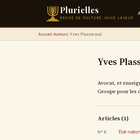
Plurielles
REVUE DE CULTURE JUIVE LAÏQUE
Accueil
›
Auteurs
›
Yves Plasseraud
Yves Plas
Avocat, et enseig
Groupe pour les d
Articles (1)
État-nation
N° 9