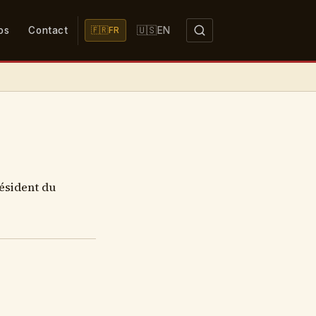
🇺🇸
os
Contact
EN
🇫🇷
FR
résident du