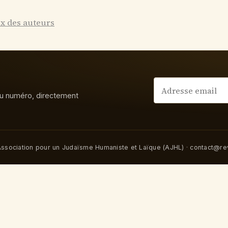
ex des auteurs
u numéro, directement
ssociation pour un Judaïsme Humaniste et Laïque (AJHL)
·
contact@rev