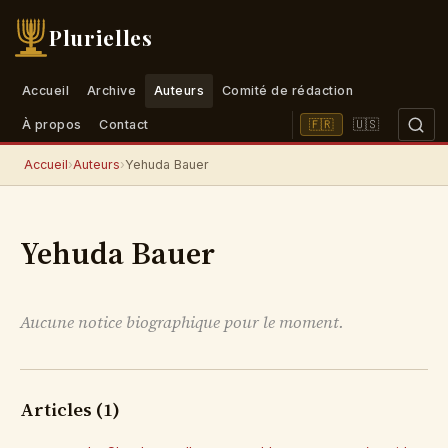
Plurielles
Accueil
Archive
Auteurs
Comité de rédaction
🇺🇸
🇫🇷
À propos
Contact
Accueil
›
Auteurs
›
Yehuda Bauer
Yehuda Bauer
Aucune notice biographique pour le moment.
Articles (1)