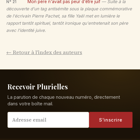
Mon père n'avait pas peur d'être juif
— Suite à la
N° 21
découverte d'un tag antisémite sous la plaque commémorative
de l'écrivain Pierre Pachet, sa fille Yaël met en lumière le
rapport tantôt spirituel, tantôt ironique qu'entretenait son père
avec l'identité juive.
← Retour à l'index des auteurs
Recevoir Plurielles
La parution de chaque nouveau numéro, directement
dans votre boîte mail.
S'inscrire