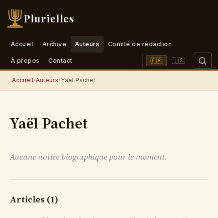
Plurielles
Accueil
Archive
Auteurs
Comité de rédaction
🇺🇸
🇫🇷
À propos
Contact
Accueil
›
Auteurs
›
Yaël Pachet
Yaël Pachet
Aucune notice biographique pour le moment.
Articles (1)