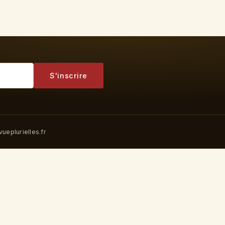
S'inscrire
ueplurielles.fr