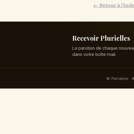
← Retour à l'ind
Recevoir Plurielles
La parution de chaque nouvea
dans votre boîte mail.
© Plurielles ·
A