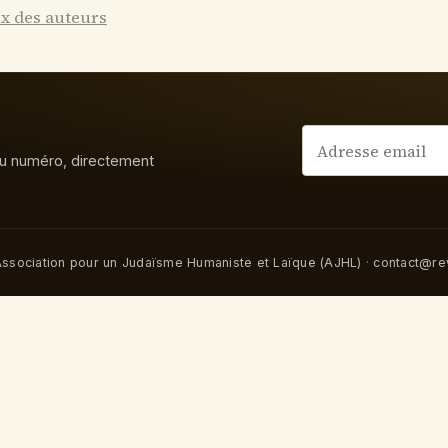
ex des auteurs
u numéro, directement
ssociation pour un Judaïsme Humaniste et Laïque (AJHL)
·
contact@rev