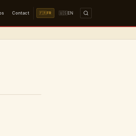
🇺🇸
os
Contact
EN
🇫🇷
FR