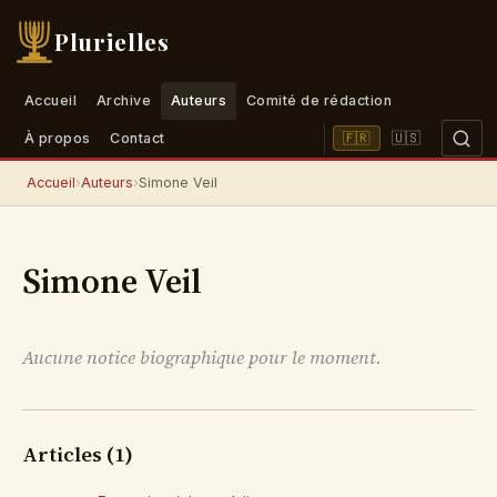
Plurielles
Accueil
Archive
Auteurs
Comité de rédaction
🇺🇸
🇫🇷
À propos
Contact
Accueil
›
Auteurs
›
Simone Veil
Simone Veil
Aucune notice biographique pour le moment.
Articles (1)