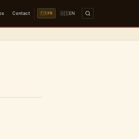
🇺🇸
os
Contact
EN
🇫🇷
FR