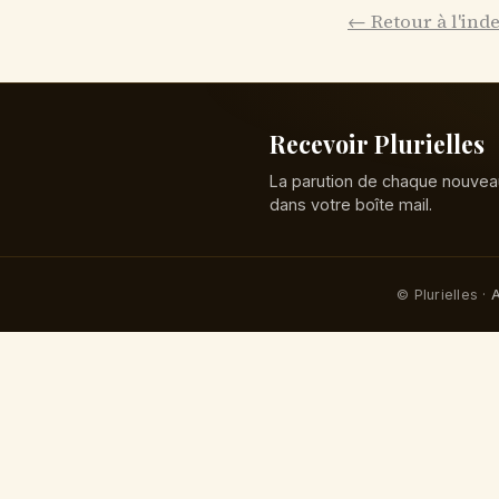
← Retour à l'ind
Recevoir Plurielles
La parution de chaque nouvea
dans votre boîte mail.
© Plurielles ·
A