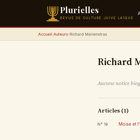
Plurielles
REVUE DE CULTURE JUIVE LAÏQUE
Accueil
›
Auteurs
›
Richard Marienstras
Richard M
Aucune notice bio
Articles (1)
Moïse et l
N° 19