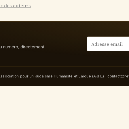
ex des auteurs
u numéro, directement
ssociation pour un Judaïsme Humaniste et Laïque (AJHL)
·
contact@rev