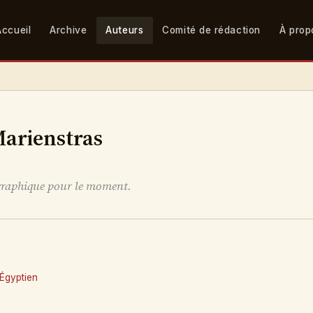
Accueil
Archive
Auteurs
Comité de rédaction
À prop
arienstras
graphique pour le moment.
'Égyptien