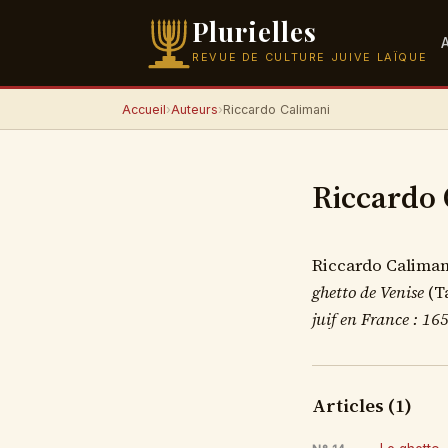
Plurielles
REVUE DE CULTURE JUIVE LAÏQUE
Accueil
›
Auteurs
›
Riccardo Calimani
Riccardo 
Riccardo Caliman
ghetto de Venise
(Ta
juif en France : 1
Articles (1)