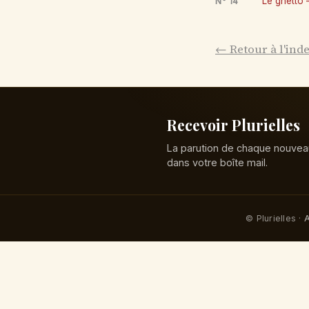
Le ghetto –
N° 14
← Retour à l'ind
Recevoir Plurielles
La parution de chaque nouvea
dans votre boîte mail.
© Plurielles ·
A