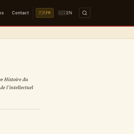
🇺🇸
os
Contact
EN
🇫🇷
FR
de
Histoire du
de l’intellectuel