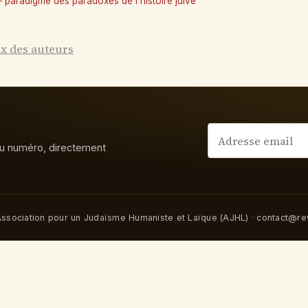
 paradigme des paradoxes de l'histoire juive
ex des auteurs
u numéro, directement
ssociation pour un Judaïsme Humaniste et Laïque (AJHL)
·
contact@rev