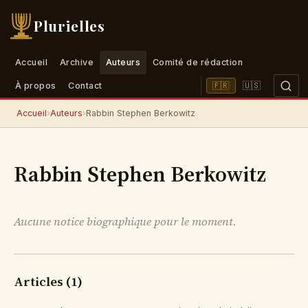
Plurielles
Accueil
Archive
Auteurs
Comité de rédaction
🇺🇸
🇫🇷
À propos
Contact
Accueil
›
Auteurs
›
Rabbin Stephen Berkowitz
Rabbin Stephen Berkowitz
Aucune notice biographique pour le moment.
Articles (1)