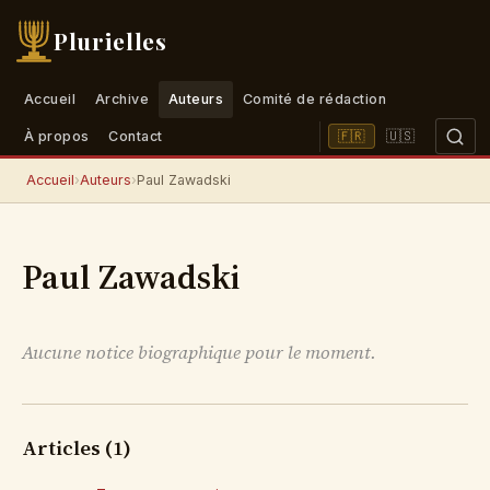
Plurielles
Accueil
Archive
Auteurs
Comité de rédaction
🇺🇸
🇫🇷
À propos
Contact
Accueil
›
Auteurs
›
Paul Zawadski
Paul Zawadski
Aucune notice biographique pour le moment.
Articles (1)