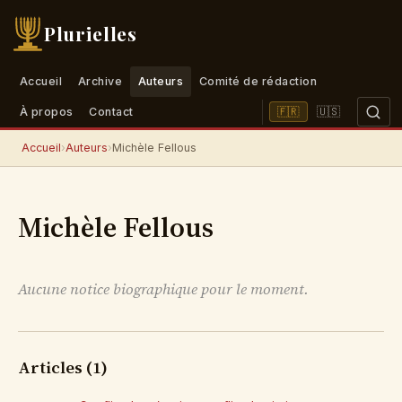
Plurielles
Accueil
Archive
Auteurs
Comité de rédaction
🇺🇸
🇫🇷
À propos
Contact
Accueil
›
Auteurs
›
Michèle Fellous
Michèle Fellous
Aucune notice biographique pour le moment.
Articles (1)