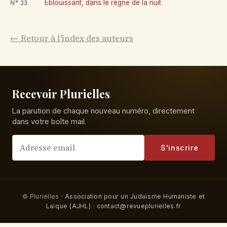
Éblouissant, dans le règne de la nuit
N° 23
← Retour à l'index des auteurs
Recevoir Plurielles
La parution de chaque nouveau numéro, directement
dans votre boîte mail.
S'inscrire
© Plurielles ·
Association pour un Judaïsme Humaniste et
Laïque (AJHL)
·
contact@revueplurielles.fr