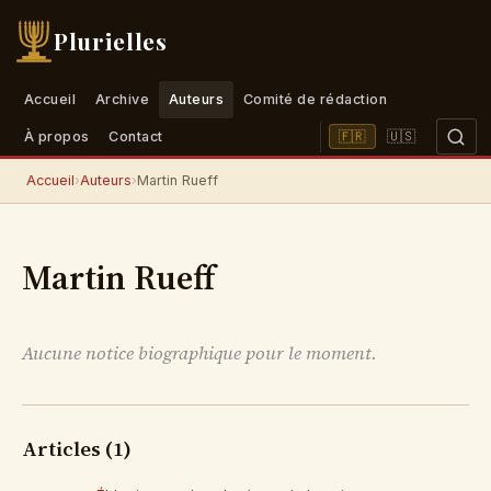
Plurielles
Accueil
Archive
Auteurs
Comité de rédaction
🇺🇸
🇫🇷
À propos
Contact
Accueil
›
Auteurs
›
Martin Rueff
Martin Rueff
Aucune notice biographique pour le moment.
Articles (1)