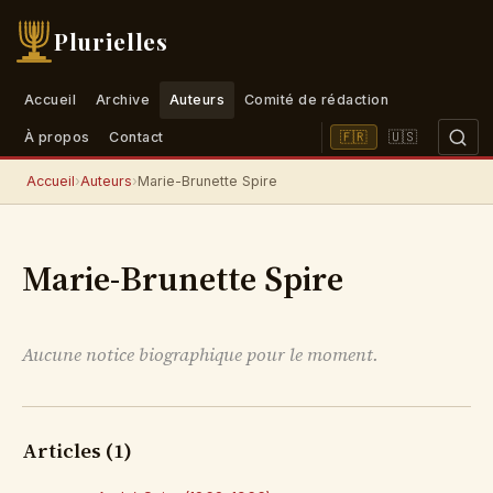
Plurielles
Accueil
Archive
Auteurs
Comité de rédaction
🇺🇸
🇫🇷
À propos
Contact
Accueil
›
Auteurs
›
Marie-Brunette Spire
Marie-Brunette Spire
Aucune notice biographique pour le moment.
Articles (1)