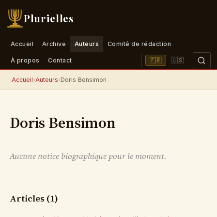
Plurielles
Accueil
Archive
Auteurs
Comité de rédaction
🇺🇸
🇫🇷
À propos
Contact
Accueil
›
Auteurs
›
Doris Bensimon
Doris Bensimon
Aucune notice biographique pour le moment.
Articles (1)