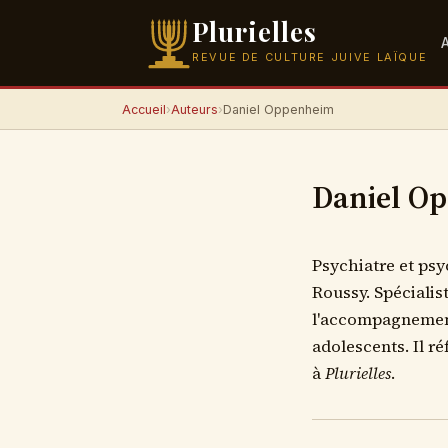
Plurielles
REVUE DE CULTURE JUIVE LAÏQUE
Accueil
›
Auteurs
›
Daniel Oppenheim
Daniel O
Psychiatre et psy
Roussy. Spécialist
l'accompagnement
adolescents. Il ré
à
Plurielles
.