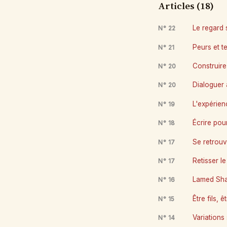
Articles (18)
Le regard 
N° 22
Peurs et t
N° 21
Construire 
N° 20
Dialoguer 
N° 20
L'expérienc
N° 19
Écrire pour
N° 18
Se retrouve
N° 17
Retisser le
N° 17
Lamed Shap
N° 16
Être fils, 
N° 15
Variations 
N° 14