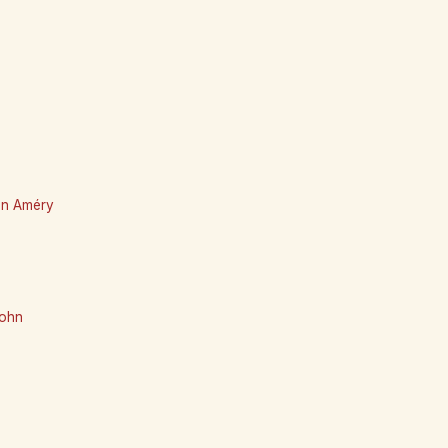
ean Améry
sohn