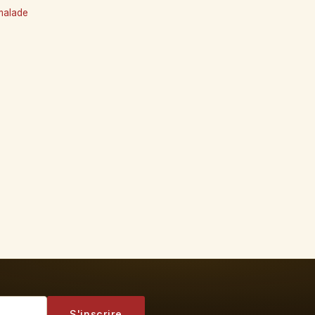
-malade
S'inscrire