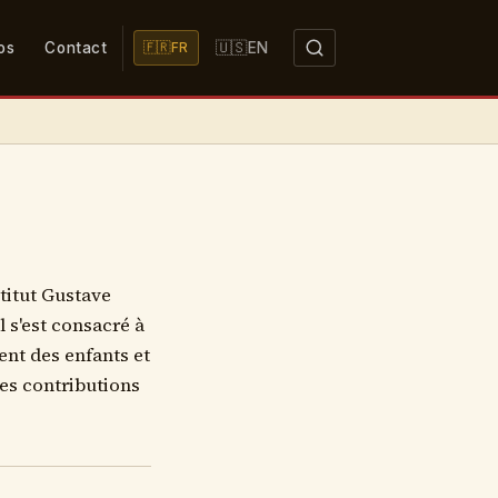
🇺🇸
os
Contact
EN
🇫🇷
FR
titut Gustave
l s'est consacré à
nt des enfants et
ses contributions