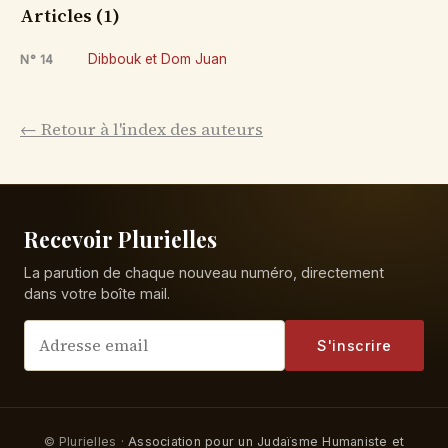
Articles (1)
Dibbouk et Dom Juan
N° 14
← Retour à l'index des auteurs
Recevoir Plurielles
La parution de chaque nouveau numéro, directement
dans votre boîte mail.
S'inscrire
© Plurielles ·
Association pour un Judaïsme Humaniste et