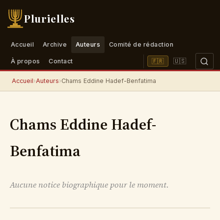
Plurielles
Accueil
Archive
Auteurs
Comité de rédaction
🇺🇸
🇫🇷
À propos
Contact
Accueil
›
Auteurs
›
Chams Eddine Hadef-Benfatima
Chams Eddine Hadef-
Benfatima
Aucune notice biographique pour le moment.