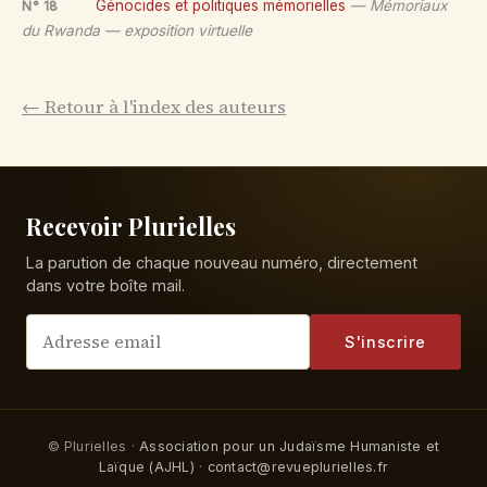
Génocides et politiques mémorielles
— Mémoriaux
N° 18
du Rwanda — exposition virtuelle
← Retour à l'index des auteurs
Recevoir Plurielles
La parution de chaque nouveau numéro, directement
dans votre boîte mail.
S'inscrire
© Plurielles ·
Association pour un Judaïsme Humaniste et
Laïque (AJHL)
·
contact@revueplurielles.fr