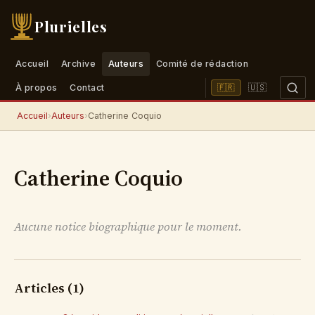
Plurielles
Accueil
Archive
Auteurs
Comité de rédaction
🇺🇸
🇫🇷
À propos
Contact
Accueil
›
Auteurs
›
Catherine Coquio
Catherine Coquio
Aucune notice biographique pour le moment.
Articles (1)