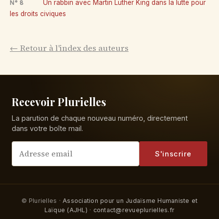
Un rabbin avec Martin Luther King dans la lutte pour
N° 8
les droits civiques
← Retour à l'index des auteurs
Recevoir Plurielles
La parution de chaque nouveau numéro, directement
dans votre boîte mail.
S'inscrire
© Plurielles ·
Association pour un Judaïsme Humaniste et
Laïque (AJHL)
·
contact@revueplurielles.fr