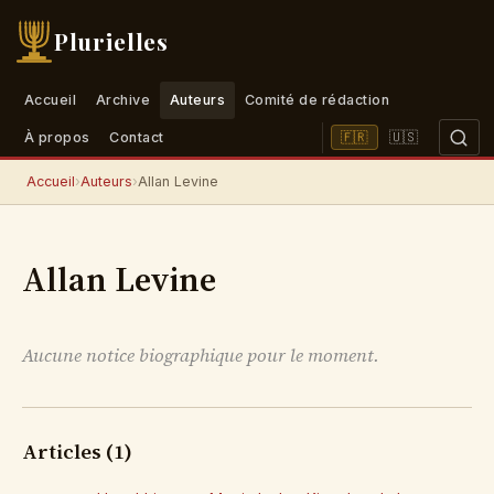
Plurielles
Accueil
Archive
Auteurs
Comité de rédaction
🇺🇸
🇫🇷
À propos
Contact
Accueil
›
Auteurs
›
Allan Levine
Allan Levine
Aucune notice biographique pour le moment.
Articles (1)